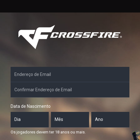
Endereço
de
Email
Confirmar
Endereço
de
Email
Data de Nascimento
Dia
Mês
Ano
Os jogadores devem ter 18 anos ou mais.